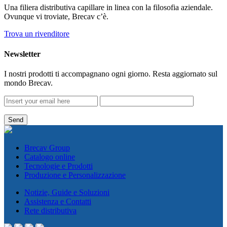
Una filiera distributiva capillare in linea con la filosofia aziendale.
Ovunque vi troviate, Brecav c’è.
Trova un rivenditore
Newsletter
I nostri prodotti ti accompagnano ogni giorno. Resta aggiornato sul
mondo Brecav.
Brecav Group
Catalogo online
Tecnologie e Prodotti
Produzione e Personalizzazione
Notizie, Guide e Soluzioni
Assistenza e Contatti
Rete distributiva