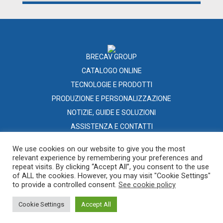
BRECAV GROUP
CATALOGO ONLINE
TECNOLOGIE E PRODOTTI
PRODUZIONE E PERSONALIZZAZIONE
NOTIZIE, GUIDE E SOLUZIONI
ASSISTENZA E CONTATTI
RETE DISTRIBUTIVA
We use cookies on our website to give you the most
relevant experience by remembering your preferences and
repeat visits. By clicking “Accept All”, you consent to the use
of ALL the cookies. However, you may visit "Cookie Settings"
to provide a controlled consent.
See cookie policy
Copyright 2019. Brecav S.r.l. - PIVA 00424330777
Cookie Settings
Accept All
Sviluppato da iInformatica
Privacy policy