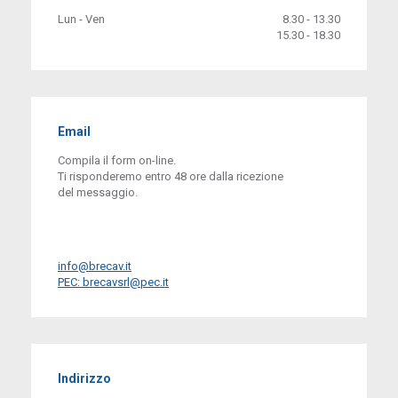
Lun - Ven
8.30 - 13.30
15.30 - 18.30
Email
Compila il form on-line.
Ti risponderemo entro 48 ore dalla ricezione
del messaggio.
info@brecav.it
PEC: brecavsrl@pec.it
Indirizzo