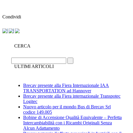
Condividi
CERCA
ULTIMI ARTICOLI
Brecav presente alla Fiera Internazionale IAA
TRANSPORTATION ad Hannover
Brecav presente alla Fiera internazionale Transpotec
Logitec
Nuovo articolo per il mondo Bus di Brecav Srl
codice 149.005
Bobine di Accensione Qualità Equivalente – Perfetta
Intercambiabilità con i Ricambi Originali Senza
Alcun Adattamento