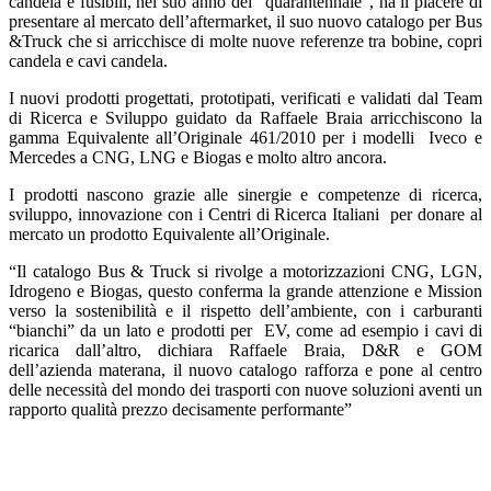
candela e fusibili, nel suo anno del “quarantennale”, ha il piacere di
presentare al mercato dell’aftermarket, il suo nuovo catalogo per Bus
&Truck che si arricchisce di molte nuove referenze tra bobine, copri
candela e cavi candela.
I nuovi prodotti progettati, prototipati, verificati e validati dal Team
di Ricerca e Sviluppo guidato da Raffaele Braia arricchiscono la
gamma Equivalente all’Originale 461/2010 per i modelli Iveco e
Mercedes a CNG, LNG e Biogas e molto altro ancora.
I prodotti nascono grazie alle sinergie e competenze di ricerca,
sviluppo, innovazione con i Centri di Ricerca Italiani per donare al
mercato un prodotto Equivalente all’Originale.
“Il catalogo Bus & Truck si rivolge a motorizzazioni CNG, LGN,
Idrogeno e Biogas, questo conferma la grande attenzione e Mission
verso la sostenibilità e il rispetto dell’ambiente, con i carburanti
“bianchi” da un lato e prodotti per EV, come ad esempio i cavi di
ricarica dall’altro, dichiara Raffaele Braia, D&R e GOM
dell’azienda materana, il nuovo catalogo rafforza e pone al centro
delle necessità del mondo dei trasporti con nuove soluzioni aventi un
rapporto qualità prezzo decisamente performante”