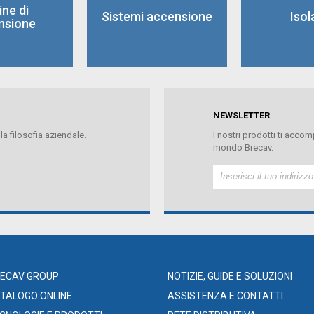
ne di
Sistemi accensione
Isol
nsione
NEWSLETTER
 la filosofia aziendale.
I nostri prodotti ti acc
mondo Brecav.
ECAV GROUP
NOTIZIE, GUIDE E SOLUZIONI
TALOGO ONLINE
ASSISTENZA E CONTATTI