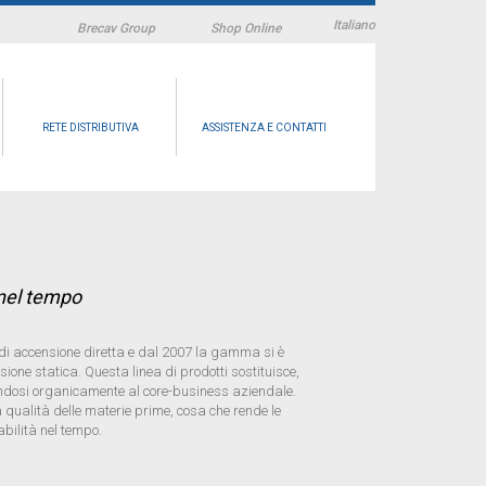
Italiano
Brecav Group
Shop Online
RETE DISTRIBUTIVA
ASSISTENZA E CONTATTI
 nel tempo
di accensione diretta e dal 2007 la gamma si è
one statica. Questa linea di prodotti sostituisce,
randosi organicamente al core-business aziendale.
a qualità delle materie prime, cosa che rende le
bilità nel tempo.