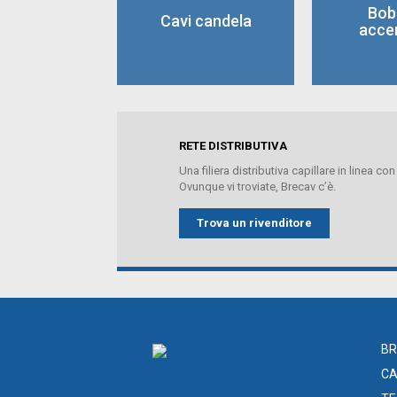
Bobi
Cavi candela
acce
RETE DISTRIBUTIVA
Una filiera distributiva capillare in linea con
Ovunque vi troviate, Brecav c’è.
Trova un rivenditore
BR
CA