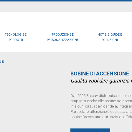
TECNOLOGIE E
PRODUZIONE E
NOTIZIE, GUIDE E
PRODOTTI
PERSONALIZZAZIONE
SOLUZIONI
NE
BOBINE DI ACCENSIONE
Qualità vuol dire garanzia
Dal 2005 Brecav distribuisce bobine 
ampliata anche alle bobine ad accensi
in alcuni casi, i cavi candela, integ
Particolare attenzione è dedicata all
bobine Brecav una garanzia di affida