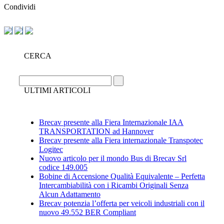
Condividi
CERCA
ULTIMI ARTICOLI
Brecav presente alla Fiera Internazionale IAA
TRANSPORTATION ad Hannover
Brecav presente alla Fiera internazionale Transpotec
Logitec
Nuovo articolo per il mondo Bus di Brecav Srl
codice 149.005
Bobine di Accensione Qualità Equivalente – Perfetta
Intercambiabilità con i Ricambi Originali Senza
Alcun Adattamento
Brecav potenzia l’offerta per veicoli industriali con il
nuovo 49.552 BER Compliant