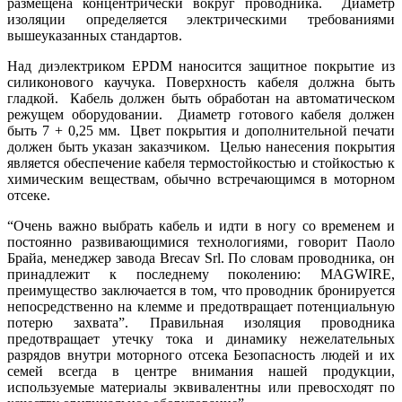
размещена концентрически вокруг проводника. Диаметр
изоляции определяется электрическими требованиями
вышеуказанных стандартов.
Над диэлектриком EPDM наносится защитное покрытие из
силиконового каучука. Поверхность кабеля должна быть
гладкой. Кабель должен быть обработан на автоматическом
режущем оборудовании. Диаметр готового кабеля должен
быть 7 + 0,25 мм. Цвет покрытия и дополнительной печати
должен быть указан заказчиком. Целью нанесения покрытия
является обеспечение кабеля термостойкостью и стойкостью к
химическим веществам, обычно встречающимся в моторном
отсеке.
“Очень важно выбрать кабель и идти в ногу со временем и
постоянно развивающимися технологиями, говорит Паоло
Брайа, менеджер завода Brecav Srl. По словам проводника, он
принадлежит к последнему поколению: MAGWIRE,
преимущество заключается в том, что проводник бронируется
непосредственно на клемме и предотвращает потенциальную
потерю захвата”. Правильная изоляция проводника
предотвращает утечку тока и динамику нежелательных
разрядов внутри моторного отсека Безопасность людей и их
семей всегда в центре внимания нашей продукции,
используемые материалы эквивалентны или превосходят по