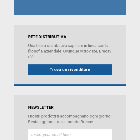
RETE DISTRIBUTIVA
Una filiera distributiva capillare in linea con la
filosofia aziendale. Ovunque vi troviate, Brecav
c’è.
Trova un rivenditore
NEWSLETTER
I nostri prodotti ti accompagnano ogni giorno.
Resta aggiornato sul mondo Brecav.