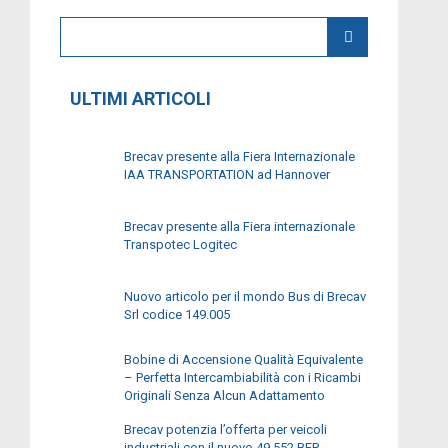
ULTIMI ARTICOLI
Brecav presente alla Fiera Internazionale
IAA TRANSPORTATION ad Hannover
Brecav presente alla Fiera internazionale
Transpotec Logitec
Nuovo articolo per il mondo Bus di Brecav
Srl codice 149.005
Bobine di Accensione Qualità Equivalente
– Perfetta Intercambiabilità con i Ricambi
Originali Senza Alcun Adattamento
Brecav potenzia l’offerta per veicoli
industriali con il nuovo 49.552 BER