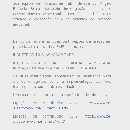
sua equipa de Inovação em I&D, liderada por Angelo
Raffaele Braia, conduziu investigação industrial e
desenvolvimento experimental nos últimos três anos
obtendo a concessão de duas patentes de invenção
industrial.
Dentro da revista há duas contribuições da Brecav em
parceria com a inovadora PME iInformatica:
INDÚSTRIAS 4.0: A INOVAÇÃO É APP
IOT, REALIDADE VIRTUAL E REALIDADE AUMENTADA:
INOVAÇÃO PARA APOIAR AS VENDAS E OS AGENTES
As duas contribuições apresentam os resultados para
clientes e agentes como a implementação da nova
tecnologia das suas patentes industriais.
Uma outra fonte de orgulho da excelência do Made in Italy.
Ligação de contribuição 2017:
https://www.qe-
aiss.com/volume1numero2-3-art2
Ligação de contribuição 2019:
https://www.qe-
aiss.com/volume3numero1-art3