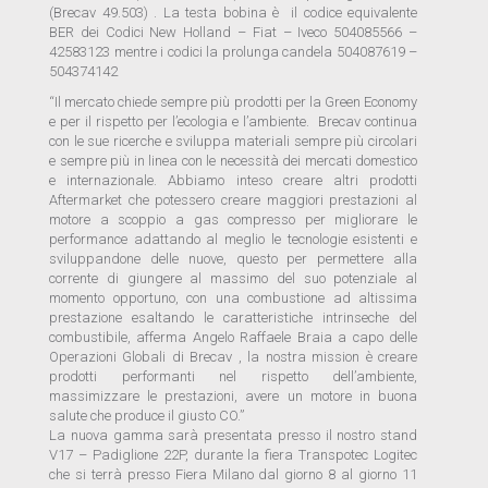
(Brecav 49.503) . La testa bobina è il codice equivalente
BER dei Codici New Holland – Fiat – Iveco 504085566 –
42583123 mentre i codici la prolunga candela 504087619 –
504374142
“Il mercato chiede sempre più prodotti per la Green Economy
e per il rispetto per l’ecologia e l’ambiente. Brecav continua
con le sue ricerche e sviluppa materiali sempre più circolari
e sempre più in linea con le necessità dei mercati domestico
e internazionale. Abbiamo inteso creare altri prodotti
Aftermarket che potessero creare maggiori prestazioni al
motore a scoppio a gas compresso per migliorare le
performance adattando al meglio le tecnologie esistenti e
sviluppandone delle nuove, questo per permettere alla
corrente di giungere al massimo del suo potenziale al
momento opportuno, con una combustione ad altissima
prestazione esaltando le caratteristiche intrinseche del
combustibile, afferma Angelo Raffaele Braia a capo delle
Operazioni Globali di Brecav , la nostra mission è creare
prodotti performanti nel rispetto dell’ambiente,
massimizzare le prestazioni, avere un motore in buona
salute che produce il giusto CO.”
La nuova gamma sarà presentata presso il nostro stand
V17 – Padiglione 22P, durante la fiera Transpotec Logitec
che si terrà presso Fiera Milano dal giorno 8 al giorno 11