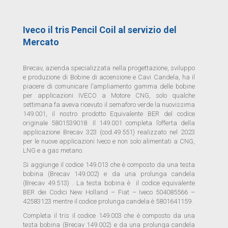
Iveco il tris Pencil Coil al servizio del
Mercato
Brecav, azienda specializzata nella progettazione, sviluppo
e produzione di Bobine di accensione e Cavi Candela, ha il
piacere di comunicare l’ampliamento gamma delle bobine
per applicazioni IVECO a Motore CNG, solo qualche
settimana fa aveva ricevuto il semaforo verde la nuovissima
149.001, il nostro prodotto Equivalente BER del codice
originale 5801539018. Il 149.001 completa l’offerta della
applicazione Brecav 323 (cod.49.551) realizzato nel 2023
per le nuove applicazioni Iveco e non solo alimentati a CNG,
LNG e a gas metano.
Si aggiunge il codice 149.013 che è composto da una testa
bobina (Brecav 149.002) e da una prolunga candela
(Brecav 49.513) . La testa bobina è il codice equivalente
BER dei Codici New Holland – Fiat – Iveco 504085566 –
42583123 mentre il codice prolunga candela è 5801641159.
Completa il tris il codice 149.003 che è composto da una
testa bobina (Brecav 149.002) e da una prolunga candela