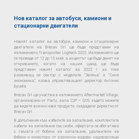
Нов каталог за автобуси, камиони и
стационарни двигатели
Новият каталог за автобуси, камиони и стационарни
двигатели на Brecav Srl ще бъде представен на
изложението Transpostec Logitech 2022. Изложението ще
се проведе от 12 до 15 май, а акцентът ще бъде денят на
откриването, когато на нашия щанд ще бъде
представен новият каталог за 2022 г. за този
развиващ се сектор с моделите “Зелена” и “Синя
икономика”, казва управляващият директор Антонио
Брайа.
Brecav Srl ще участва в изложението Aftermarket Village,
организирано от Parts, зала 22P – Q05, където можете
да видите всички нови продукти, създадени директно от
Brecav Srl.
В допълнение към кабелите за запалване, комплектите
кабели за запалване със скоби, офертата се обогатява
с гамата от бобини за запалване, удължители за
бобини и конектори от различни видове, надхвърлящи