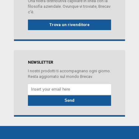
Una filiera distributiva capillare in linea con la
filosofia aziendale. Ovunque vi troviate, Brecav
c’è.
Trova un rivenditore
NEWSLETTER
I nostri prodotti ti accompagnano ogni giorno.
Resta aggiornato sul mondo Brecav.