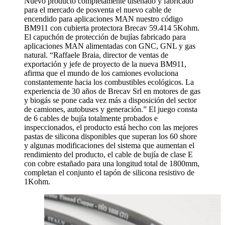
Nuevo producto completamente diseñado y fabricado
para el mercado de posventa el nuevo cable de
encendido para aplicaciones MAN nuestro código
BM911 con cubierta protectora Brecav 59.414 5Kohm.
El capuchón de protección de bujías fabricado para
aplicaciones MAN alimentadas con GNC, GNL y gas
natural. “Raffaele Braia, director de ventas de
exportación y jefe de proyecto de la nueva BM911,
afirma que el mundo de los camiones evoluciona
constantemente hacia los combustibles ecológicos. La
experiencia de 30 años de Brecav Srl en motores de gas
y biogás se pone cada vez más a disposición del sector
de camiones, autobuses y generación.” El juego consta
de 6 cables de bujía totalmente probados e
inspeccionados, el producto está hecho con las mejores
pastas de silicona disponibles que superan los 60 shore
y algunas modificaciones del sistema que aumentan el
rendimiento del producto, el cable de bujía de clase E
con cobre estañado para una longitud total de 1800mm,
completan el conjunto el tapón de silicona resistivo de
1Kohm.