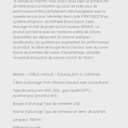
“A l’écoute du marché, nous avons voulu créer un produit AM
de notre propre production qui pourrait créer plus de
performance et être parfaitement interchangeable avec la
nouvelle version pour Mercedes-Benz code A9061500218 au
système d’injection, dit Raffaele Braia Export Sales
Manager et chef de projet du tout nouveau BM904”. Le
produit est réalisé avec les meilleures pâtes de silicone
disponibles qui dépassent 60 shore et quelques
modifications du système qui augmentent les performances
du produit, le câble de bougie de la Classe E avec du cuivre
étamé de première dérivation d’assemblage, complète
l’ensemble le bouchon de silicone résistif de 1Kohm.
BM904 – CÂBLE UNIQUE – ÉQUIVALENT À L’ORIGINAL
Câble d’allumage 7mm Silicone Classe E avec cuivre étamé
Type de carburant GNC, GNL, gaz liquéfié (GPL),
essence/gaz (bicarburant),
Bougie d’allumage Type de connexion SAE
Bobine d’allumage Type de connexion en dents de scie M4
Longueur 780mm
Référence croisée